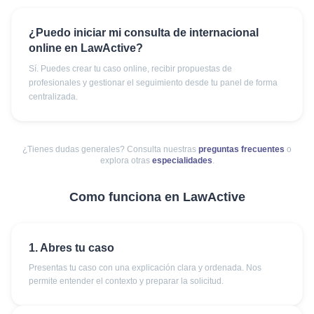
¿Puedo iniciar mi consulta de internacional
online en LawActive?
Sí. Puedes crear tu caso online, recibir propuestas de
profesionales y gestionar el seguimiento desde tu panel de forma
centralizada.
¿Tienes dudas generales? Consulta nuestras
preguntas frecuentes
o
explora otras
especialidades
.
Como funciona en LawActive
1. Abres tu caso
Presentas tu caso con una explicación clara y ordenada. Nos
permite entender el contexto y preparar la solicitud.