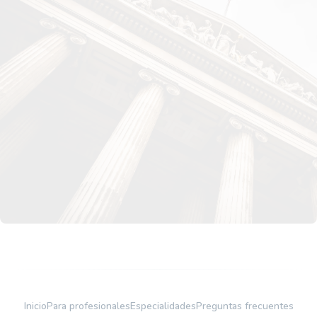
No te lo puedes perder
Nuestra avanzada tecnología está diseñada para
encontrarte el abogado o asesor perfecto para lo que
necesites.
Iniciar sesión
Registrarse
Inicio
Para profesionales
Especialidades
Preguntas frecuentes