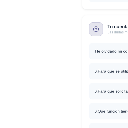
Tu cuent
Las dudas má
He olvidado mi c
¿Para qué se util
¿Para qué solicita
¿Qué función tien