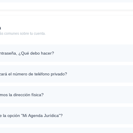
a
s comunes sobre tu cuenta.
ontraseña, ¿Qué debo hacer?
izará el número de teléfono privado?
mos la dirección física?
e la opción "Mi Agenda Jurídica"?