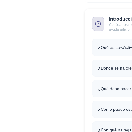
Introducc
Conócenos mej
ayuda adicion
¿Qué es LawActive
¿Dónde se ha crea
¿Qué debo hacer pa
¿Cómo puedo esta
¿Con qué navegad