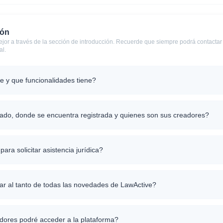
ión
or a través de la sección de introducción. Recuerde que siempre podrá contactar 
al.
 y que funcionalidades tiene?
do, donde se encuentra registrada y quienes son sus creadores?
ra solicitar asistencia jurídica?
r al tanto de todas las novedades de LawActive?
ores podré acceder a la plataforma?