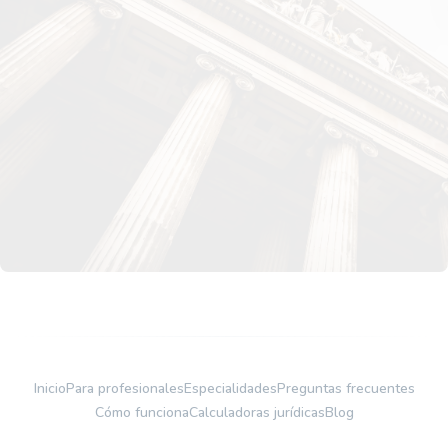
Nuestra avanzada tecnología está diseñada para
encontrarte el abogado o asesor perfecto para lo que
necesites.
Iniciar sesión
Registrarse
Inicio
Para profesionales
Especialidades
Preguntas frecuentes
Cómo funciona
Calculadoras jurídicas
Blog