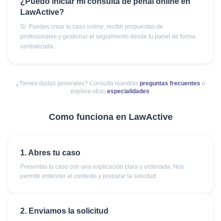
¿Puedo iniciar mi consulta de penal online en
LawActive?
Sí. Puedes crear tu caso online, recibir propuestas de
profesionales y gestionar el seguimiento desde tu panel de forma
centralizada.
¿Tienes dudas generales? Consulta nuestras
preguntas frecuentes
o
explora otras
especialidades
.
Como funciona en LawActive
1. Abres tu caso
Presentas tu caso con una explicación clara y ordenada. Nos
permite entender el contexto y preparar la solicitud.
2. Enviamos la solicitud