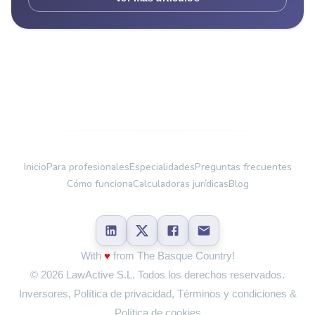
Inicio
Para profesionales
Especialidades
Preguntas frecuentes
Cómo funciona
Calculadoras jurídicas
Blog
With
♥
from The Basque Country!
©
2026
LawActive S.L.
Todos los derechos reservados.
Inversores
,
Política de privacidad
,
Términos y condiciones
&
Política de cookies